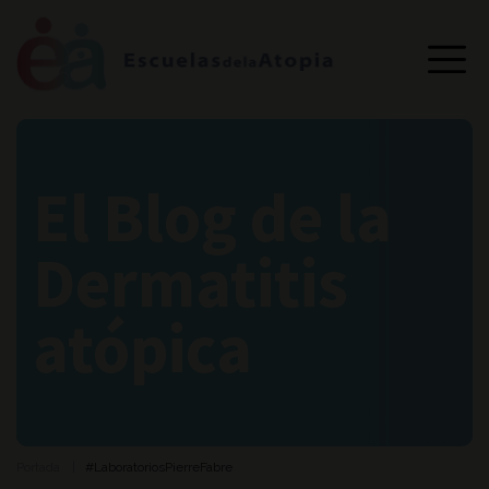
El Blog de la
Dermatitis
atópica
Portada
#LaboratoriosPierreFabre