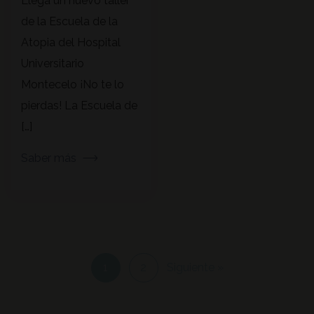
Llega un nuevo taller
de la Escuela de la
Atopia del Hospital
Universitario
Montecelo ¡No te lo
pierdas! La Escuela de
[…]
Saber más
1
2
Siguiente »