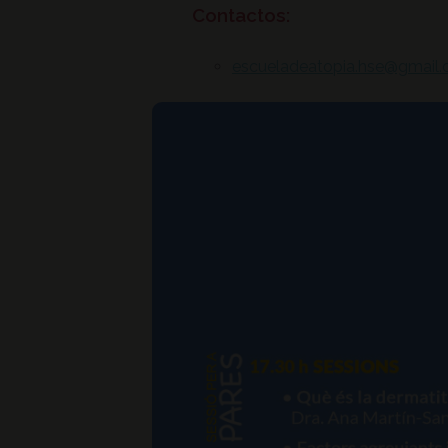
Contactos:
escueladeatopia.hse@gmail