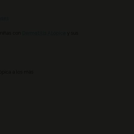
ases
y niñas con
Dermatitis Atópica
y sus
ópica a los más