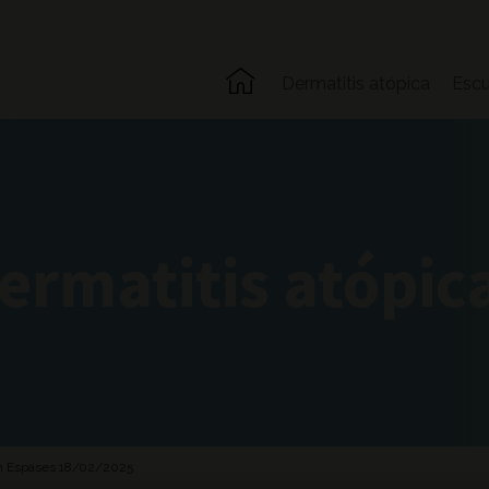
Dermatitis atópica
Escu
Dermatitis atópic
 Son Espases 18/02/2025