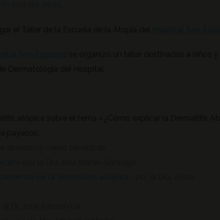
febrero de 2025
gar el Taller de la Escuela de la Atopia del
Hospital Son Esp
pital Son Espases
se organizó un taller destinados a niños 
 de Dermatología del Hospital.
itis atópica sobre el tema «¿Cómo explicar la Dermatitis At
de payasos
.
 abordaron varias temáticas:
pica?»
por la Dra. Ana Martín-Santiago
tamiento de la dermatitis atópica»
por la Dra. Aniza
 el Dr. José Antonio Gil