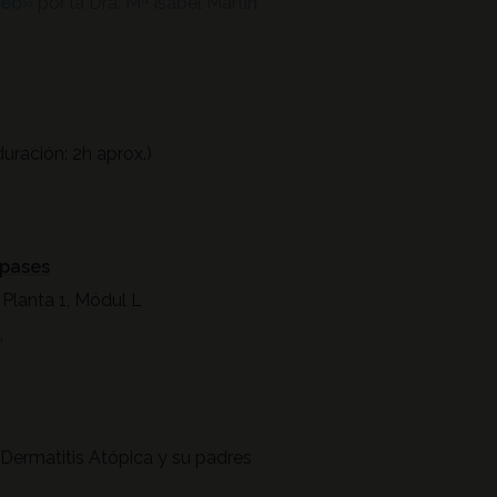
web»
por la Dra. Mª Isabel Martín
uración: 2h aprox.)
spases
, Planta 1, Módul L
,
Dermatitis Atópica y su padres