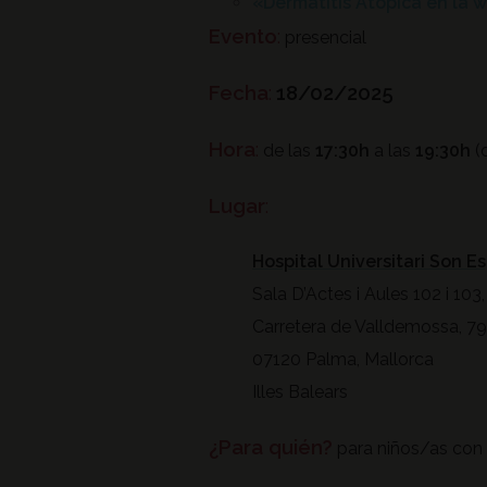
«Dermatitis Atópica en la 
Evento
:
presencial
Fecha
:
18/02/2025
Hora
:
de las
17:30h
a las
19:30h
(d
Lugar
:
Hospital Universitari Son E
Sala D’Actes i Aules 102 i 103
Carretera de Valldemossa, 79
07120 Palma, Mallorca
Illes Balears
¿Para quién?
para niños/as con 