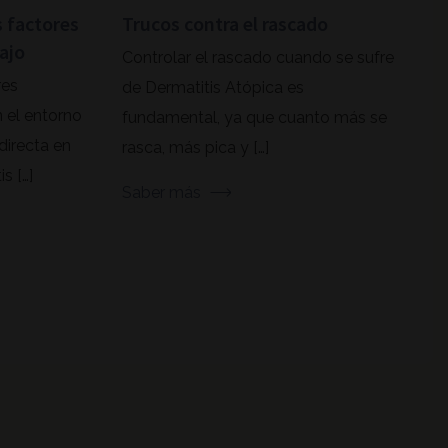
s factores
Trucos contra el rascado
bajo
Controlar el rascado cuando se sufre
res
de Dermatitis Atópica es
 el entorno
fundamental, ya que cuanto más se
directa en
rasca, más pica y […]
s […]
Saber más