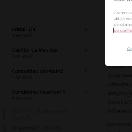
Usamos co
Esc
utiliza nu
directamen
Andalucía
de confi
Arn
(3 escuelas)
Co
Castilla-La Mancha
(1 escuelas)
En el año 2
Comunidad de Madrid
desarrollad
(1 escuelas)
dermatitis 
Comunidad Valenciana
alergología
(2 escuelas)
pacientes c
actividades
EDA Arnau de Vilanova de
Valencia
Actualmente
Atopalacant – Alicante