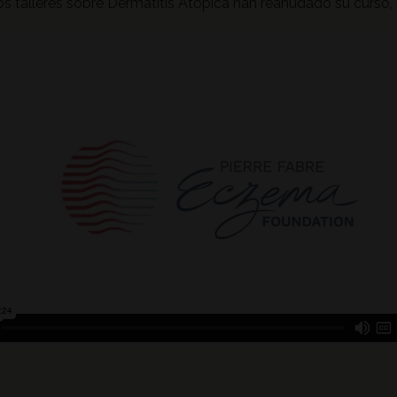
os talleres sobre Dermatitis Atópica han reanudado su curso, y