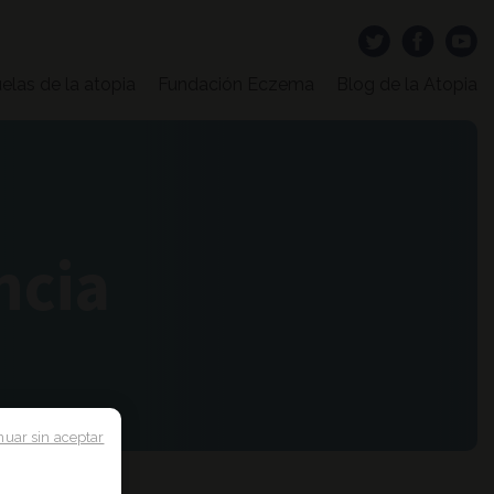
elas de la atopia
Fundación Eczema
Blog de la Atopia
ncia
nuar sin aceptar