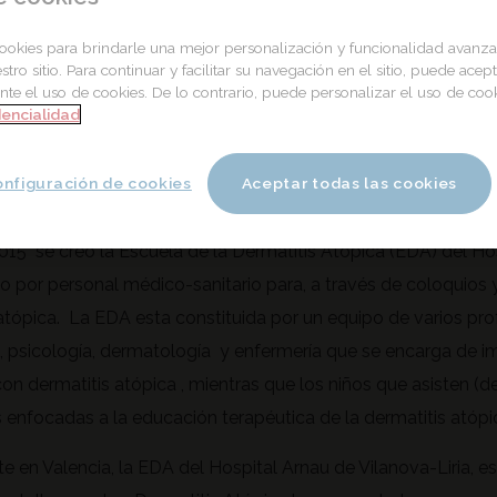
okies para brindarle una mejor personalización y funcionalidad avan
uela de Dermatitis A
estro sitio. Para continuar y facilitar su navegación en el sitio, puede acept
te el uso de cookies. De lo contrario, puede personalizar el uso de coo
dencialidad
au de Vilanova de Va
nfiguración de cookies
Aceptar todas las cookies
015 se creó la Escuela de la Dermatitis Atópica (EDA) del Ho
o por personal médico-sanitario para, a través de coloquios y 
atópica. La EDA esta constituida por un equipo de varios prof
, psicología, dermatología y enfermería que se encarga de im
on dermatitis atópica , mientras que los niños que asisten (d
 enfocadas a la educación terapéutica de la dermatitis atópi
 en Valencia, la EDA del Hospital Arnau de Vilanova-Liria, es