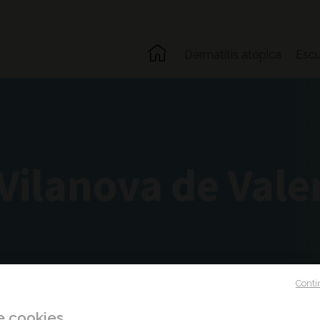
Dermatitis atópica
Escu
Vilanova de Vale
Conti
e cookies