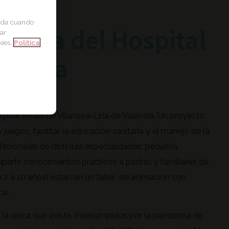
zada cuando
tópica del Hospital
ar
kies.
Política
lencia
spital Arnau de Vilanova-Liria de Valencia. Un proyecto
juegos, facilitar la educación sanitaria y el manejo de la
esionales de distintas especialidades: pediatría,
partir conocimientos prácticos a padres y familiares de
e 2 a 10 años) están en un taller de animación con
ca.
 la única que existe. Interrumpidos por la pandemia de