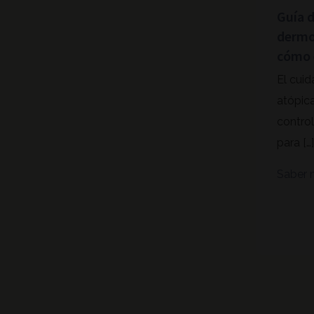
Guía 
dermo
cómo 
El cuid
atópica
control
para […]
Saber 