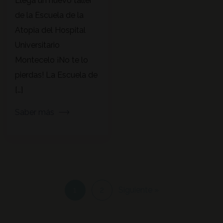
Llega un nuevo taller
de la Escuela de la
Atopia del Hospital
Universitario
Montecelo ¡No te lo
pierdas! La Escuela de
[…]
Saber más
1
2
Siguiente »