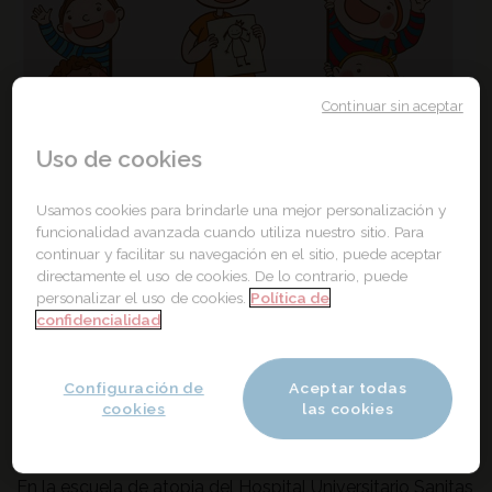
Continuar sin aceptar
Uso de cookies
Usamos cookies para brindarle una mejor personalización y
funcionalidad avanzada cuando utiliza nuestro sitio. Para
continuar y facilitar su navegación en el sitio, puede aceptar
directamente el uso de cookies. De lo contrario, puede
personalizar el uso de cookies.
Política de
confidencialidad
Configuración de
Aceptar todas
cookies
las cookies
En la escuela de atopia del Hospital Universitario Sanitas