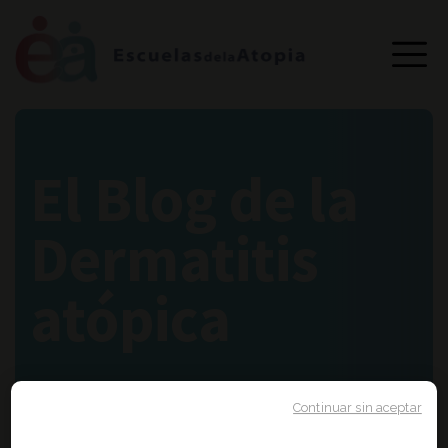
El Blog de la
Dermatitis
atópica
Continuar sin aceptar
Portada
Tratamientos