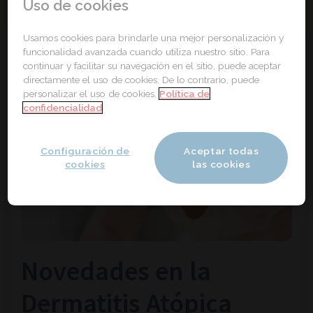
Uso de cookies
Usamos cookies para brindarle una mejor personalización y
funcionalidad avanzada cuando utiliza nuestro sitio. Para
continuar y facilitar su navegación en el sitio, puede aceptar
directamente el uso de cookies. De lo contrario, puede
personalizar el uso de cookies.
Política de
confidencialidad
Configuración de
Aceptar todas
cookies
las cookies
Novedades en la
Dermatitis Atópica