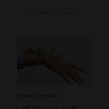
Artículos Relacionados
ue te
Eczema y primavera
Truc
Al acabarse el invierno, llegan los días
Contr