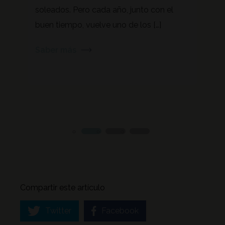
soleados. Pero cada año, junto con el
Derma
tratar
buen tiempo, vuelve uno de los […]
que c
Saber más
Sabe
Compartir este artículo
Twitter
Facebook