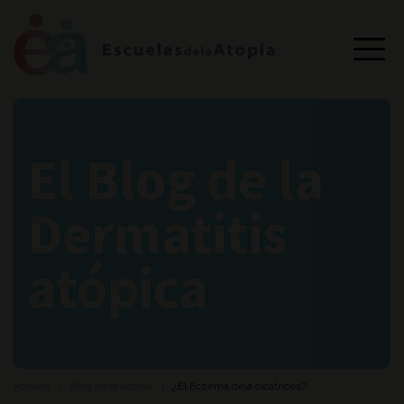
El Blog de la
Dermatitis
atópica
Portada
Blog de la Atopia
¿El Eczema deja cicatrices?