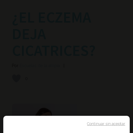
¿EL ECZEMA
DEJA
CICATRICES?
Por
Escuelas de la atopia
0
Continuar sin aceptar