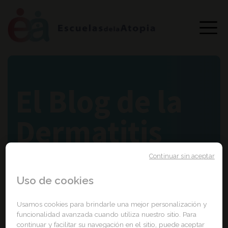
El Blog de la
Dermatitis
atópica
Continuar sin aceptar
Uso de cookies
Usamos cookies para brindarle una mejor personalización y
funcionalidad avanzada cuando utiliza nuestro sitio. Para
Portada
Escuela de la Dermatitis Atópica
continuar y facilitar su navegación en el sitio, puede aceptar