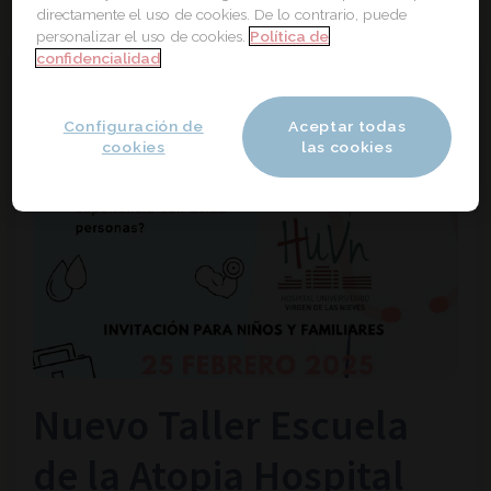
directamente el uso de cookies. De lo contrario, puede
personalizar el uso de cookies.
Política de
confidencialidad
Configuración de
Aceptar todas
cookies
las cookies
Nuevo Taller Escuela
de la Atopia Hospital