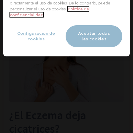
directamente el uso de cookies. De lo contrario, puede
personalizar el uso de cookies.
Política de
confidencialidad
Configuración de
Aceptar todas
cookies
las cookies
¿El Eczema deja
cicatrices?