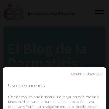
El Blog de la
Dermatitis
atópica
Continuar sin aceptar
Uso de cookies
Usamos cookies para brindarle una mejor personalización y
funcionalidad avanzada cuando utiliza nuestro sitio. Para
Portada
e
continuar y facilitar su navegación en el sitio, puede aceptar