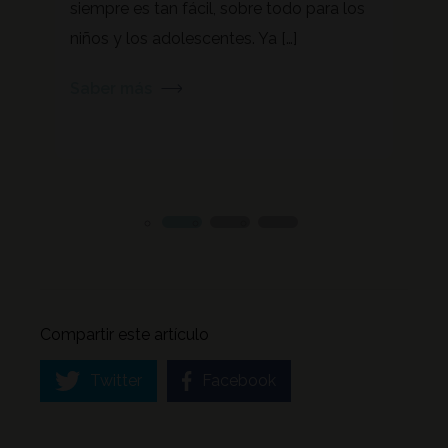
ya
siempre es tan fácil, sobre todo para los
recur
 […]
niños y los adolescentes. Ya […]
herra
en la
Saber más
Sabe
Compartir este artículo
Twitter
Facebook