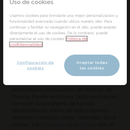
Uso de cookies
Usamos cookies para brindarle una mejor personalización y
funcionalidad avanzada cuando utiliza nuestro sitio. Para
continuar y facilitar su navegación en el sitio, puede aceptar
directamente el uso de cookies. De lo contrario, puede
personalizar el uso de cookies.
Política de
confidencialidad
El primer centro especializado en el
Configuración de
Aceptar todas
cookies
las cookies
tratamiento de pacientes con eczema
atópico fue fundado en el año 2000 por el
profesor Jean François Stalder (Centro
Hospitalario Universitario de Nantes) en
Francia. Desde entonces, tanto en Francia
como en el extranjero, se han ido
desarrollando varios de estos centros,
también conocidos como “escuelas de la
atopia”. Las
Escuelas de la Atopia
son un