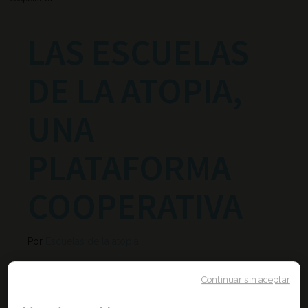
LAS ESCUELAS
DE LA ATOPIA,
UNA
PLATAFORMA
COOPERATIVA
Por
Escuelas de la atopia
+2
Continuar sin aceptar