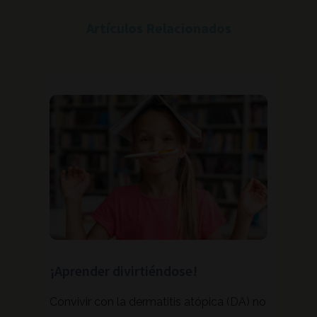
Artículos Relacionados
¡Aprender divirtiéndose!
Cuid
e de
Convivir con la dermatitis atópica (DA) no
En l