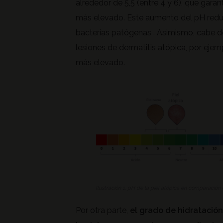
alrededor de 5,5 (entre 4 y 6), que gara
más elevado. Este aumento del pH reduce
bacterias patógenas . Asimismo, cabe des
lesiones de dermatitis atópica, por ejem
más elevado.
Ilustración 1. pH de la piel atópica en comparación 
Por otra parte,
el grado de hidratación