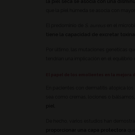
la piel seca se asocia con una dismin
que la piel húmeda se asocia con mayor d
El predominio de
S. aureus
en el microb
tiene la capacidad de excretar toxina
Por último, las mutaciones genéticas que
tendrían una implicación en el equilibrio
El papel de los emolientes en la mejora 
En pacientes con dermatitis atópica lo
sea como cremas, lociones o bálsamos
piel
.
De hecho, varios estudios han demostr
proporcionar una capa protectora
que