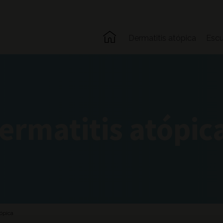
Dermatitis atópica
Escu
Dermatitis atópic
tópica