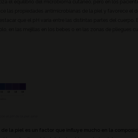
ntiza el equilibrio del microbioma cutáneo, pero en los pacien
 las propiedades antimicrobianas de la piel y favorece el de
tacar que el pH varía entre las distintas partes del cuerpo. 
plo, en las mejillas en los bebes o en las zonas de pliegues 
con el pH de la piel sana
 de la piel es un factor que influye mucho en la composi