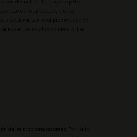
tes con dermatitis atópica, este pH es
sarrollo de estafilococos y otras
Esto explicaría la mayor probabilidad de
cutáneos en los adultos donde el pH es
ción del microbioma cutáneo
. Por tanto,