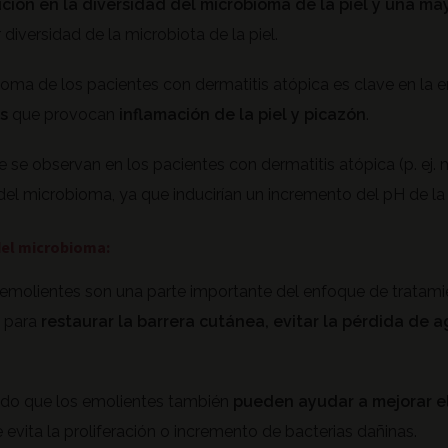
ución en la diversidad del microbioma de la piel
y una ma
iversidad de la microbiota de la piel.
ioma de los pacientes con dermatitis atópica es clave en la 
s
que provocan
inflamación de la piel y picazón
.
 se observan en los pacientes con dermatitis atópica (p. ej. m
 del microbioma, ya que inducirían un incremento del pH de la 
del microbioma:
s emolientes son una parte importante del enfoque de tratam
, para
restaurar la barrera cutánea, evitar la pérdida de 
ado que los emolientes también
pueden ayudar a mejorar el
 evita la proliferación o incremento de bacterias dañinas.