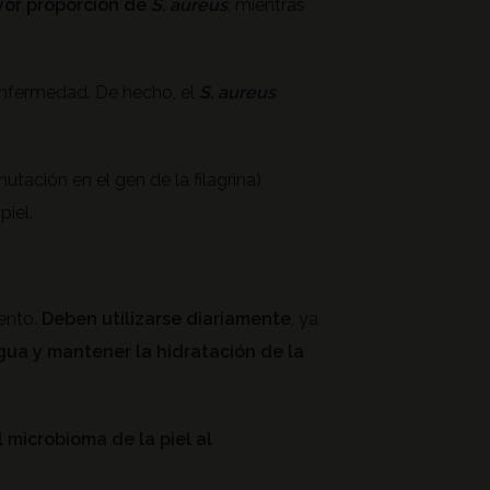
yor proporción de
S. aureus
, mientras
enfermedad. De hecho, el
S. aureus
utación en el gen de la filagrina)
piel.
iento.
Deben utilizarse diariamente
, ya
agua
y mantener la hidratación de la
 microbioma de la piel al