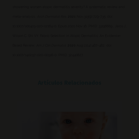
showering worsen atopic dermatitis severity? A systematic review and
meta-analysis.
Arch Dermatol Res
.
2021
Nov;313(9):729-735. doi:
10.1007/s00403-020-02164-0. Epub 2020 Nov 16. PMID: 33196889.;
Jaros J,
Wilson C, Shi VY. Fabric Selection in Atopic Dermatitis: An Evidence-
Based Review.
Am J Clin Dermatol
.
2020
Aug;21(4):467-482. doi:
10.1007/s40257-020-00516-0. PMID: 32440827.
Artículos Relacionados