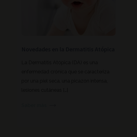
 la
Novedades en la Dermatitis Atópica
ECZE
ayud
La Dermatitis Atópica (DA) es una
se
Desd
enfermedad crónica que se caracteriza
na
CARE+
por una piel seca, una picazón intensa,
]
el e
lesiones cutáneas […]
herra
Saber más
Sabe