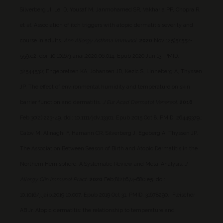
Silverberg JI, Lei D, Yousaf M, Janmohamed SR, Vakharia PP, Chopra R,
et
al
. Association of itch triggers with atopic dermatitis severity and
course in adults.
Ann Allergy Asthma Immunol
.
2020
Nov;125(5):552-
559.e2. doi: 10.1016/j.anai.2020.06.014. Epub 2020 Jun 13. PMID:
32544530;
Engebretsen KA, Johansen JD, Kezic S, Linneberg A, Thyssen
JP. The effect of environmental humidity and temperature on skin
barrier function and dermatitis.
J Eur Acad Dermatol Venereol
.
2016
Feb;30(2):223-49. doi: 10.1111/jdv.13301. Epub 2015 Oct 8. PMID: 26449379.;
Calov M, Alinaghi F, Hamann CR, Silverberg J, Egeberg A, Thyssen JP.
The Association Between Season of Birth and Atopic Dermatitis in the
Northern Hemisphere: A Systematic Review and Meta-Analysis.
J
Allergy Clin Immunol Pract
.
2020
Feb;8(2):674-680.e5. doi:
10.1016/j.jaip.2019.10.007. Epub 2019 Oct 31. PMID: 31678290.;
Fleischer
AB Jr. Atopic dermatitis: the relationship to temperature and