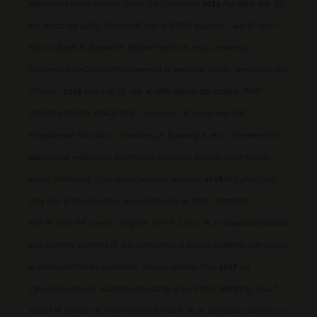
seasonality in the United States.
Int J Dermatol
.
2019
Apr;58(4):465-471.
doi: 10.1111/ijd.14289. Epub 2018 Nov 11. PMID: 30417330.;
Galli E, Neri I,
Ricci G, Baldo E, Barone M, Belloni Fortina A, et
al
. Consensus
Conference on Clinical Management of pediatric Atopic Dermatitis.
Ital
J Pediatr
.
2016
Mar 2;42:26. doi: 10.1186/s13052-016-0229-8. PMID:
26936273; PMCID: PMC4776387.;
Hamann CR, Andersen YMF,
Engebretsen KA, Skov L, Silverberg JI, Egeberg A, et
al
. The effects of
season and weather on healthcare utilization among patients with
atopic dermatitis.
J Eur Acad Dermatol Venereol
.
2018
Oct;32(10):1745-
1753. doi: 10.1111/jdv.15023. Epub 2018 May 31. PMID: 29706020.;
Kim M, Kim YM, Lee JY, Yang HK, Kim H, Cho J, et
al
. Seasonal variation
and monthly patterns of skin symptoms in Korean children with atopic
eczema/dermatitis syndrome.
Allergy Asthma Proc
.
2017
Jul
1;38(4):294-299. doi: 10.2500/aap.2017.38.4055. PMID: 28668109.;
Hua T,
Yousaf M, Gwillim E, Yew YW, Lee B, Hua K, et
al
. Does daily bathing or