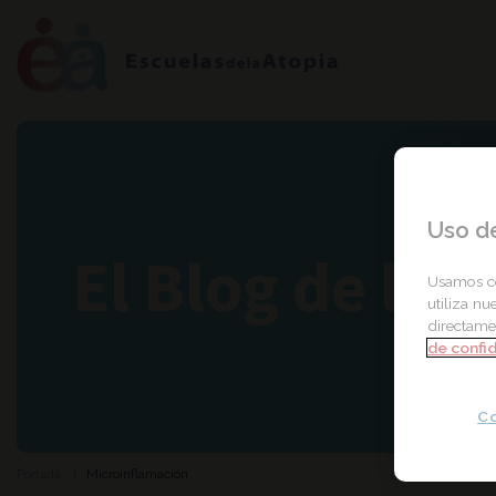
Uso d
El Blog de la 
Usamos co
utiliza nu
directamen
de confi
Co
Portada
Microinflamación