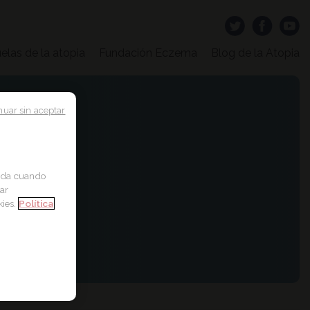
elas de la atopia
Fundación Eczema
Blog de la Atopia
nuar sin aceptar
a
zada cuando
ar
kies.
Política