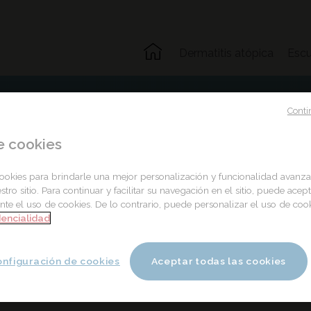
Dermatitis atópica
Escu
Conti
e cookies
Dermatitis atópic
okies para brindarle una mejor personalización y funcionalidad avan
estro sitio. Para continuar y facilitar su navegación en el sitio, puede acept
te el uso de cookies. De lo contrario, puede personalizar el uso de coo
dencialidad
nfiguración de cookies
Aceptar todas las cookies