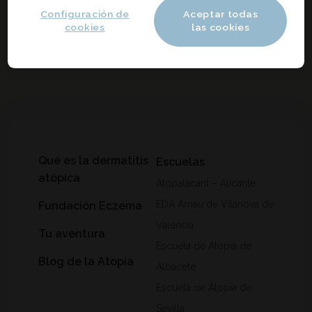
Configuración de
Aceptar todas
cookies
las cookies
Qué es la dermatitis
Escuelas
atópica
Atopalacant – Alicante
EDA Arnau de Vilanova de
Fundación Eczema
Valencia
Tu aventura
Escuela de Atopia de
Blog de la Atopia
Albacete
Escuela de Atopia de
Sevilla