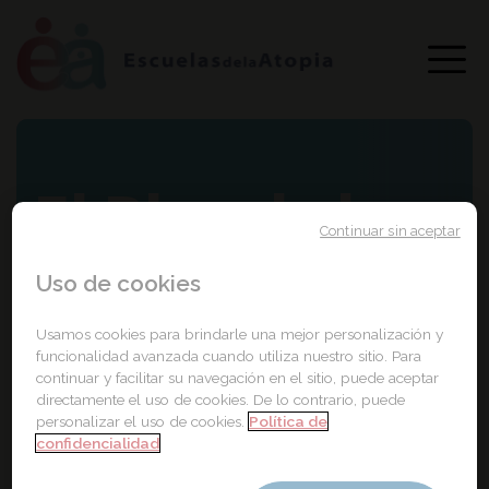
El Blog de la
Continuar sin aceptar
Dermatitis
Uso de cookies
atópica
Usamos cookies para brindarle una mejor personalización y
funcionalidad avanzada cuando utiliza nuestro sitio. Para
continuar y facilitar su navegación en el sitio, puede aceptar
directamente el uso de cookies. De lo contrario, puede
personalizar el uso de cookies.
Política de
confidencialidad
Portada
manifiesto