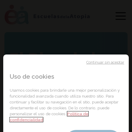
El Blog de la
Continuar sin aceptar
Dermatitis
Uso de cookies
atópica
Usamos cookies para brindarle una mejor personalización y
funcionalidad avanzada cuando utiliza nuestro sitio. Para
continuar y facilitar su navegación en el sitio, puede aceptar
directamente el uso de cookies. De lo contrario, puede
personalizar el uso de cookies.
Política de
confidencialidad
Portada
Convocatoria