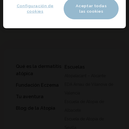
Configuración de
Aceptar todas
cookies
las cookies
Qué es la dermatitis
Escuelas
atópica
Atopalacant – Alicante
EDA Arnau de Vilanova de
Fundación Eczema
Valencia
Tu aventura
Escuela de Atopia de
Blog de la Atopia
Albacete
Escuela de Atopia de
Sevilla